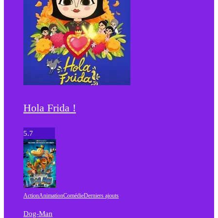
Hola Frida !
5.7
Action
Animation
Comédie
Derniers ajouts
Dog-Man