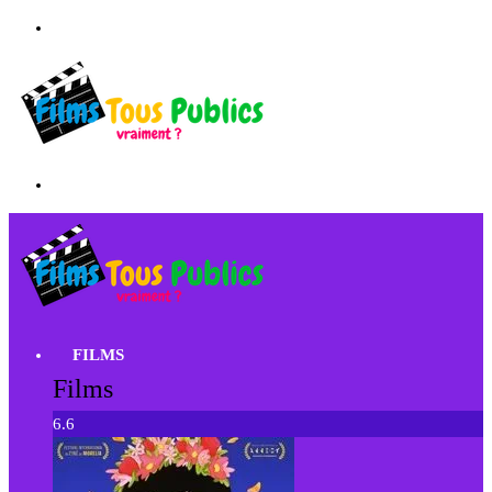
FILMS
Films
6.6