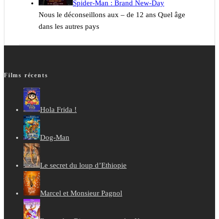
Spider-Man : Brand New-Day
Nous le déconseillons aux – de 12 ans Quel âge
dans les autres pays
Films récents
Hola Frida !
Dog-Man
Le secret du loup d’Ethiopie
Marcel et Monsieur Pagnol