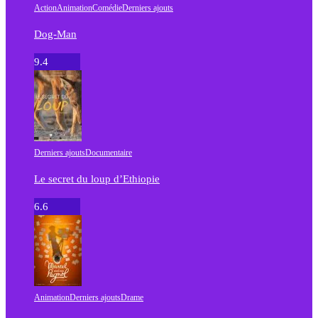
Action
Animation
Comédie
Derniers ajouts
Dog-Man
9.4
Derniers ajouts
Documentaire
Le secret du loup d’Ethiopie
6.6
Animation
Derniers ajouts
Drame