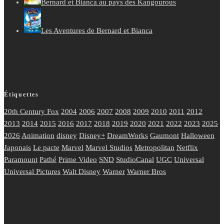
Bernard et Bianca au pays des Kangourous
Les Aventures de Bernard et Bianca
Étiquettes
20th Century Fox
2004
2006
2007
2008
2009
2010
2011
2012
2013
2014
2015
2016
2017
2018
2019
2020
2021
2022
2023
2025
2026
Animation
disney
Disney+
DreamWorks
Gaumont
Halloween
Japonais
Le pacte
Marvel
Marvel Studios
Metropolitan
Netflix
Paramount
Pathé
Prime Video
SND
StudioCanal
UGC
Universal
Universal Pictures
Walt Disney
Warner
Warner Bros