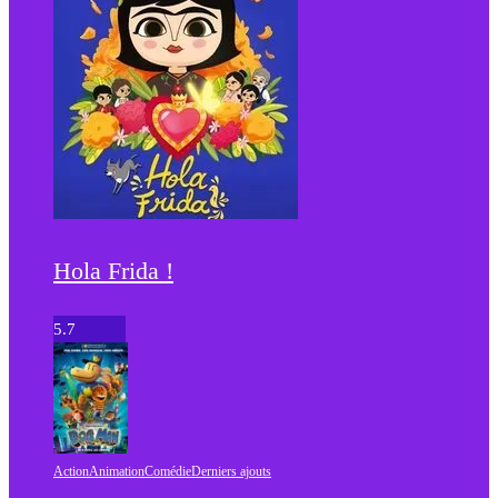
Hola Frida !
5.7
Action
Animation
Comédie
Derniers ajouts