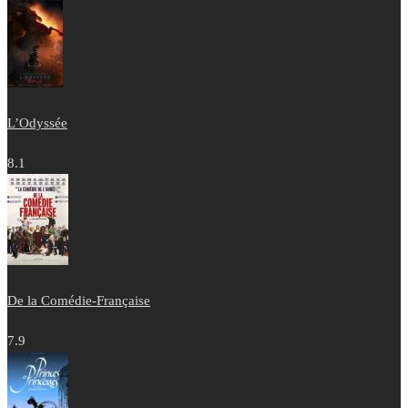
L’Odyssée
8.1
De la Comédie-Française
7.9