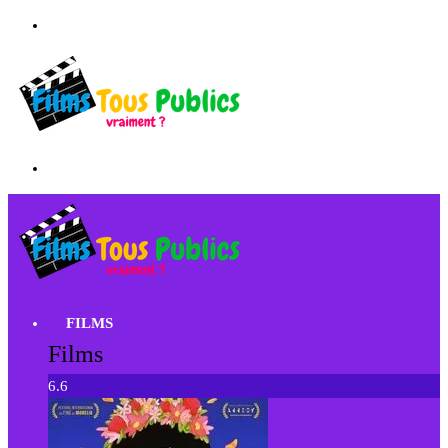
FILMS
Films
6.6