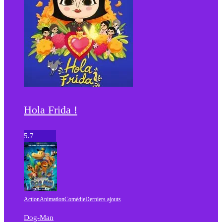
Hola Frida !
5.7
Action
Animation
Comédie
Derniers ajouts
Dog-Man