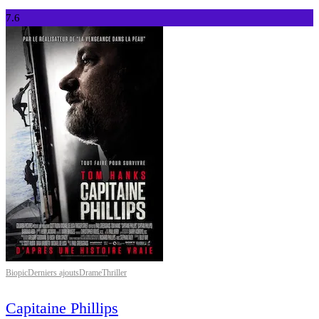
7.6
Biopic
Derniers ajouts
Drame
Thriller
Capitaine Phillips