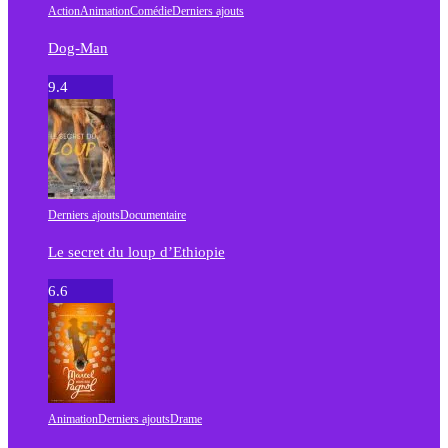
Action
Animation
Comédie
Derniers ajouts
Dog-Man
9.4
Derniers ajouts
Documentaire
Le secret du loup d’Ethiopie
6.6
Animation
Derniers ajouts
Drame