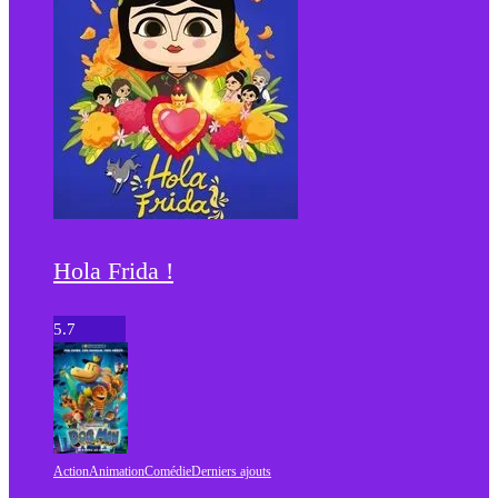
Hola Frida !
5.7
Action
Animation
Comédie
Derniers ajouts