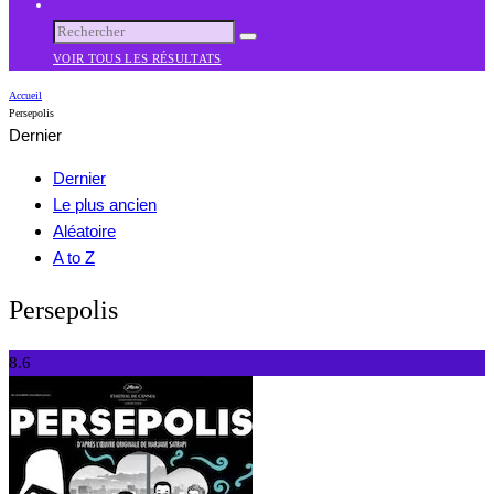
VOIR TOUS LES RÉSULTATS
Accueil
Persepolis
Dernier
Dernier
Le plus ancien
Aléatoire
A to Z
Persepolis
8.6