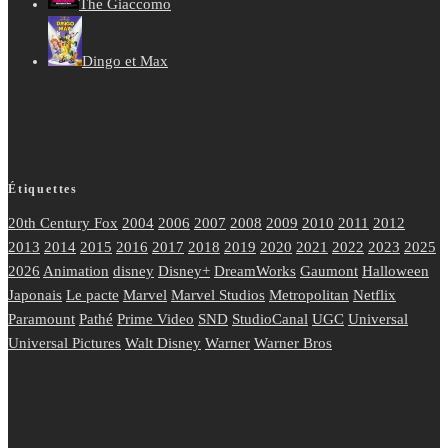
The Giaccomo
Dingo et Max
Étiquettes
20th Century Fox
2004
2006
2007
2008
2009
2010
2011
2012
2013
2014
2015
2016
2017
2018
2019
2020
2021
2022
2023
2025
2026
Animation
disney
Disney+
DreamWorks
Gaumont
Halloween
Japonais
Le pacte
Marvel
Marvel Studios
Metropolitan
Netflix
Paramount
Pathé
Prime Video
SND
StudioCanal
UGC
Universal
Universal Pictures
Walt Disney
Warner
Warner Bros