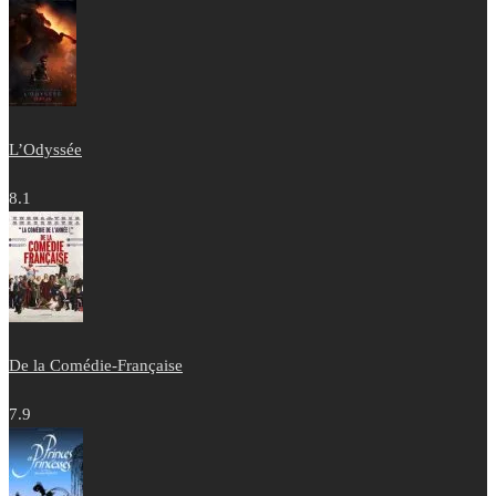
L’Odyssée
8.1
De la Comédie-Française
7.9