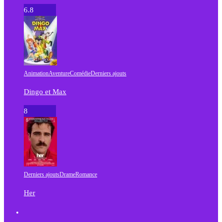
6.8
Animation
Aventure
Comédie
Derniers ajouts
Dingo et Max
8
Derniers ajouts
Drame
Romance
Her