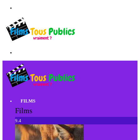
FILMS
Films
9.4