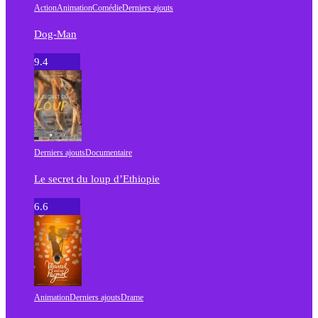
Action
Animation
Comédie
Derniers ajouts
Dog-Man
9.4
Derniers ajouts
Documentaire
Le secret du loup d’Ethiopie
6.6
Animation
Derniers ajouts
Drame