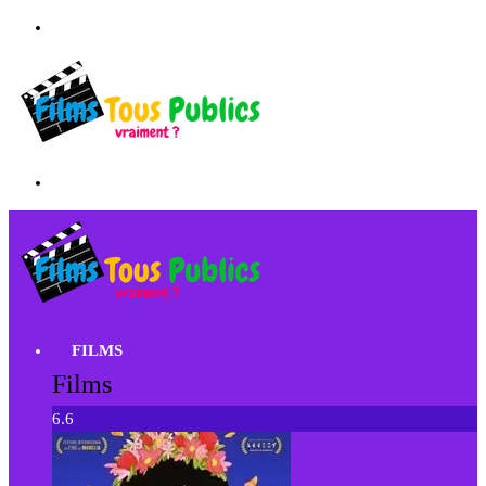
FILMS
Films
6.6