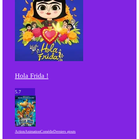
Hola Frida !
5.7
Action
Animation
Comédie
Derniers ajouts