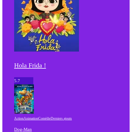
Hola Frida !
5.7
Action
Animation
Comédie
Derniers ajouts
Dog-Man