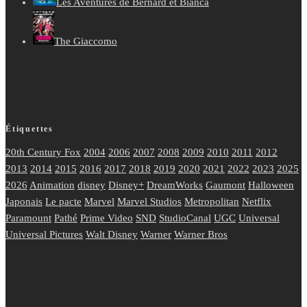
Les Aventures de Bernard et Bianca
The Giaccomo
Étiquettes
20th Century Fox
2004
2006
2007
2008
2009
2010
2011
2012
2013
2014
2015
2016
2017
2018
2019
2020
2021
2022
2023
2025
2026
Animation
disney
Disney+
DreamWorks
Gaumont
Halloween
Japonais
Le pacte
Marvel
Marvel Studios
Metropolitan
Netflix
Paramount
Pathé
Prime Video
SND
StudioCanal
UGC
Universal
Universal Pictures
Walt Disney
Warner
Warner Bros