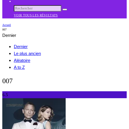
VOIR TOUS LES RÉSULTATS
Accueil
007
Dernier
Dernier
Le plus ancien
Aléatoire
A to Z
007
6.5