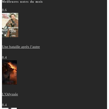
Meilleures notes du mois
8.6
Une bataille après l’autre
8.4
L’Odyssée
8.4