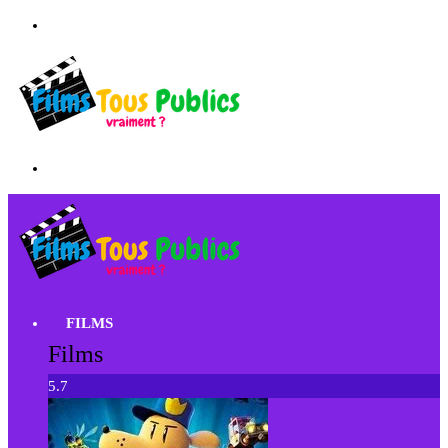
FILMS
Films
5.7