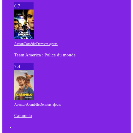
6.7
Action
Comédie
Derniers ajouts
Team America : Police du monde
7.4
Aventure
Comédie
Derniers ajouts
Caramelo