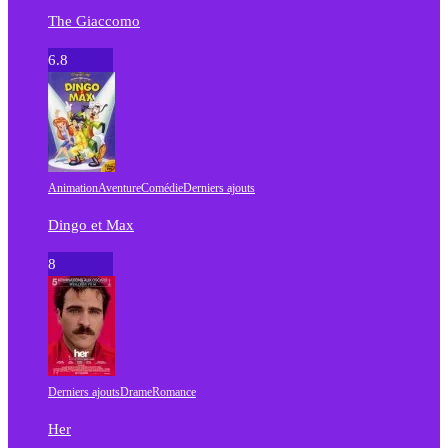
The Giaccomo
6.8
Animation
Aventure
Comédie
Derniers ajouts
Dingo et Max
8
Derniers ajouts
Drame
Romance
Her