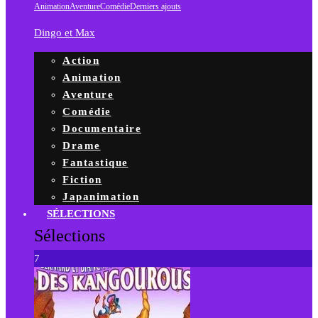
Animation
Aventure
Comédie
Derniers ajouts
Dingo et Max
Action
Animation
Aventure
Comédie
Documentaire
Drame
Fantastique
Fiction
Japanimation
SÉLECTIONS
Sélections
7