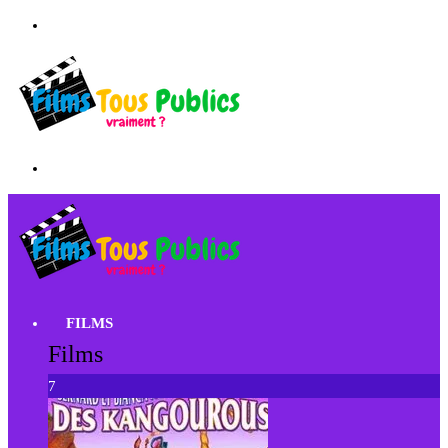
FILMS
Films
7