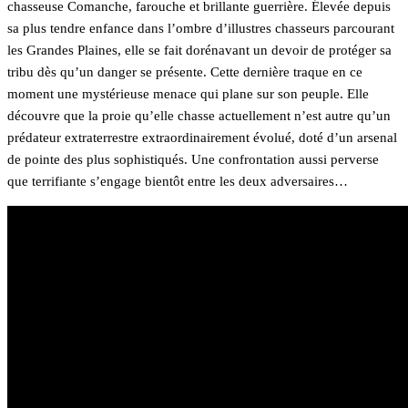
chasseuse Comanche, farouche et brillante guerrière. Élevée depuis
sa plus tendre enfance dans l’ombre d’illustres chasseurs parcourant
les Grandes Plaines, elle se fait dorénavant un devoir de protéger sa
tribu dès qu’un danger se présente. Cette dernière traque en ce
moment une mystérieuse menace qui plane sur son peuple. Elle
découvre que la proie qu’elle chasse actuellement n’est autre qu’un
prédateur extraterrestre extraordinairement évolué, doté d’un arsenal
de pointe des plus sophistiqués. Une confrontation aussi perverse
que terrifiante s’engage bientôt entre les deux adversaires…