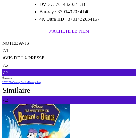
DVD : 3701432034133
Blu-ray : 3701432034140
4K Ultra HD : 3701432034157
J’ACHETE LE FILM
NOTRE AVIS
7.1
AVIS DE LA PRESSE
7.2
7.2
Étiquettes
2022
20th Century Studios
Disney+
Prey
Similaire
7.3