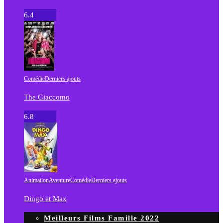
6.4
Comédie
Derniers ajouts
The Giaccomo
6.8
Animation
Aventure
Comédie
Derniers ajouts
Dingo et Max
Meilleurs Films Famille 2022