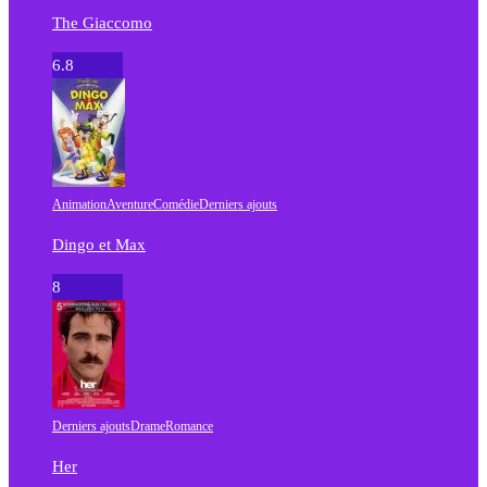
The Giaccomo
6.8
Animation
Aventure
Comédie
Derniers ajouts
Dingo et Max
8
Derniers ajouts
Drame
Romance
Her