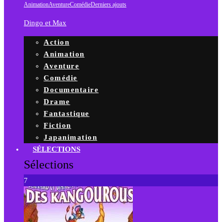
Animation
Aventure
Comédie
Derniers ajouts
Dingo et Max
Action
Animation
Aventure
Comédie
Documentaire
Drame
Fantastique
Fiction
Japanimation
SÉLECTIONS
Sélections
7