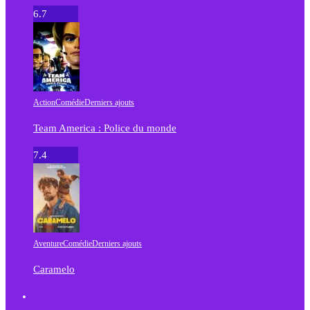
6.7
Action
Comédie
Derniers ajouts
Team America : Police du monde
7.4
Aventure
Comédie
Derniers ajouts
Caramelo