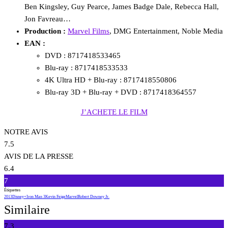
Ben Kingsley, Guy Pearce, James Badge Dale, Rebecca Hall,
Jon Favreau…
Production :
Marvel Films
, DMG Entertainment, Noble Media
EAN :
DVD : 8717418533465
Blu-ray : 8717418533533
4K Ultra HD + Blu-ray : 8717418550806
Blu-ray 3D + Blu-ray + DVD : 8717418364557
J’ACHETE LE FILM
NOTRE AVIS
7.5
AVIS DE LA PRESSE
6.4
7
Étiquettes
2013
Disney+
Iron Man 3
Kevin Feige
Marvel
Robert Downey Jr.
Similaire
7.3