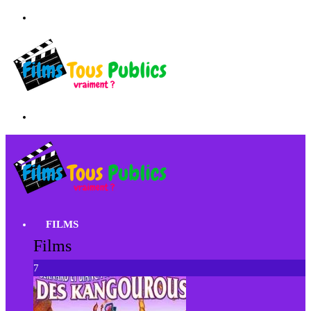
FILMS
Films
7