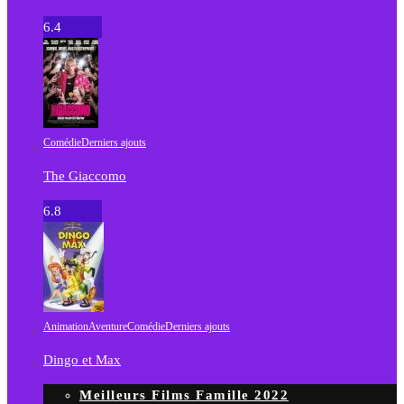
6.4
Comédie
Derniers ajouts
The Giaccomo
6.8
Animation
Aventure
Comédie
Derniers ajouts
Dingo et Max
Meilleurs Films Famille 2022