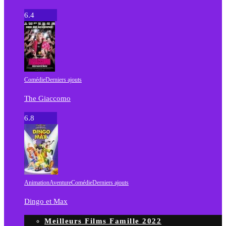
6.4
Comédie
Derniers ajouts
The Giaccomo
6.8
Animation
Aventure
Comédie
Derniers ajouts
Dingo et Max
Meilleurs Films Famille 2022