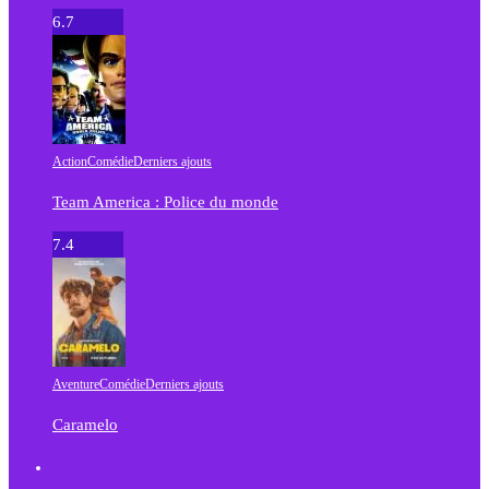
6.7
Action
Comédie
Derniers ajouts
Team America : Police du monde
7.4
Aventure
Comédie
Derniers ajouts
Caramelo