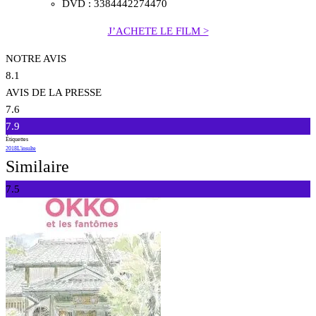
DVD : 3384442274470
J’ACHETE LE FILM >
NOTRE AVIS
8.1
AVIS DE LA PRESSE
7.6
7.9
Étiquettes
2018
L'insulte
Similaire
7.5