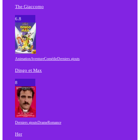
The Giaccomo
6.8
Animation
Aventure
Comédie
Derniers ajouts
Dingo et Max
8
Derniers ajouts
Drame
Romance
Her