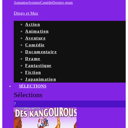
Animation
Aventure
Comédie
Derniers ajouts
Dingo et Max
Action
Animation
Aventure
Comédie
Documentaire
Drame
Fantastique
Fiction
Japanimation
SÉLECTIONS
Sélections
7