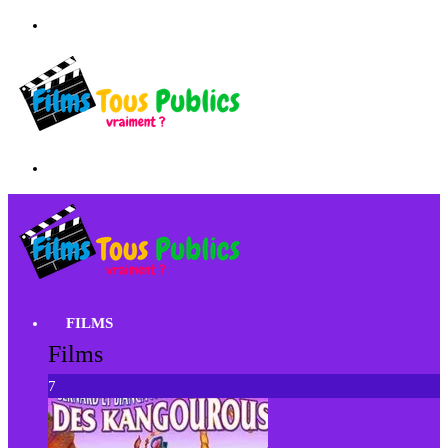
FILMS
Films
7