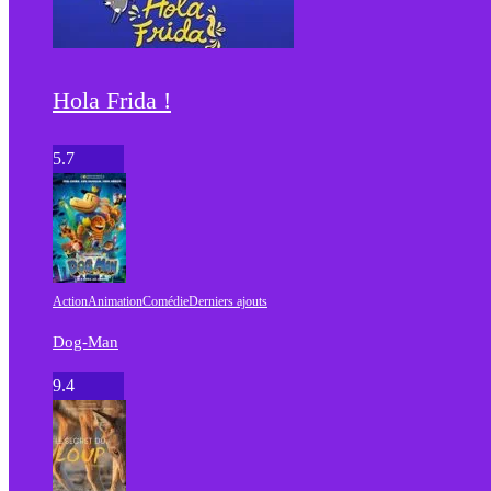
Hola Frida !
5.7
Action
Animation
Comédie
Derniers ajouts
Dog-Man
9.4