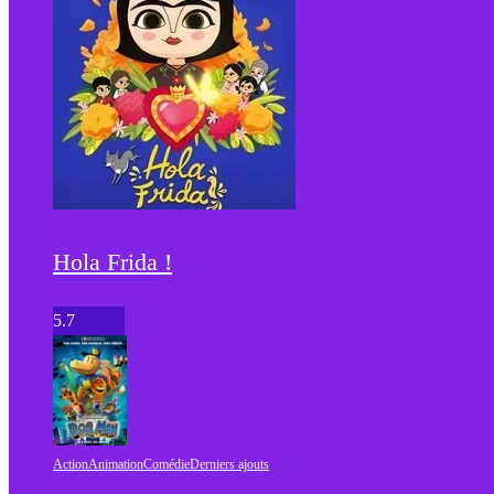
Hola Frida !
5.7
Action
Animation
Comédie
Derniers ajouts