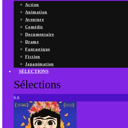
Action
Animation
Aventure
Comédie
Documentaire
Drame
Fantastique
Fiction
Japanimation
SÉLECTIONS
Sélections
6.6