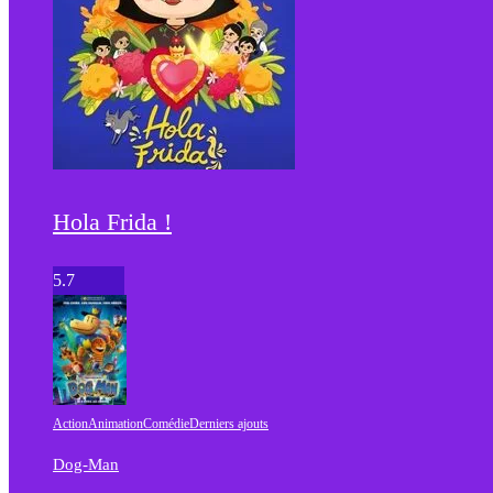
Hola Frida !
5.7
Action
Animation
Comédie
Derniers ajouts
Dog-Man