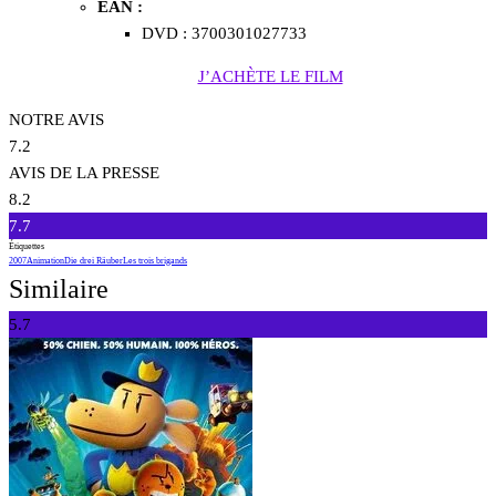
EAN :
DVD : 3700301027733
J’ACHÈTE LE FILM
NOTRE AVIS
7.2
AVIS DE LA PRESSE
8.2
7.7
Étiquettes
2007
Animation
Die drei Räuber
Les trois brigands
Similaire
5.7