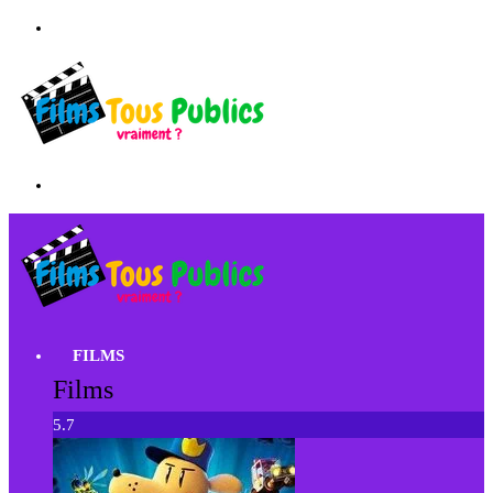
FILMS
Films
5.7