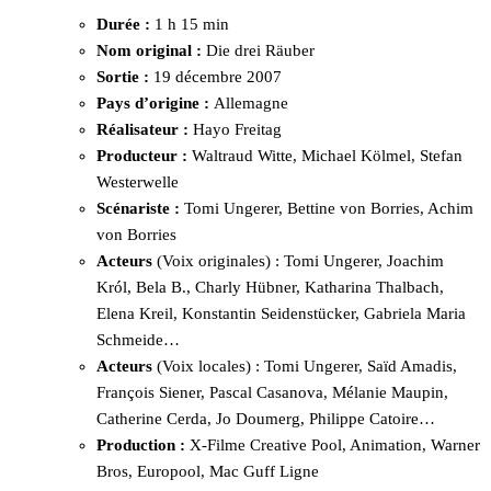
Durée :
1 h 15 min
Nom original :
Die drei Räuber
Sortie :
19 décembre 2007
Pays d’origine :
Allemagne
Réalisateur :
Hayo Freitag
Producteur :
Waltraud Witte, Michael Kölmel, Stefan
Westerwelle
Scénariste :
Tomi Ungerer, Bettine von Borries, Achim
von Borries
Acteurs
(Voix originales) : Tomi Ungerer, Joachim
Król, Bela B., Charly Hübner, Katharina Thalbach,
Elena Kreil, Konstantin Seidenstücker, Gabriela Maria
Schmeide…
Acteurs
(Voix locales) : Tomi Ungerer, Saïd Amadis,
François Siener, Pascal Casanova, Mélanie Maupin,
Catherine Cerda, Jo Doumerg, Philippe Catoire…
Production :
X-Filme Creative Pool, Animation, Warner
Bros, Europool, Mac Guff Ligne