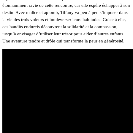
étonnamment ravie de cette rencontre, car elle espère échapper à son
destin. Avec malice et aplomb, Tiffany va peu à peu s’imposer dans
la vie des trois voleurs et bouleverser leurs habitudes. Grâce à elle,
ces bandits endurcis découvrent la solidarité et la compassion,
jusqu’à envisager d’utiliser leur trésor pour aider d’autres enfants.
Une aventure tendre et drôle qui transforme la peur en générosité.