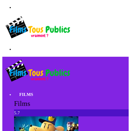
FILMS
Films
5.7