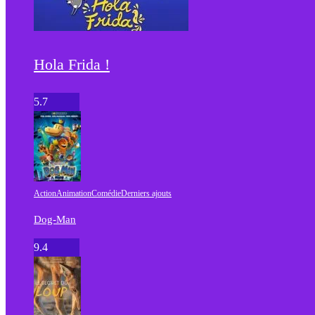
Hola Frida !
5.7
Action
Animation
Comédie
Derniers ajouts
Dog-Man
9.4