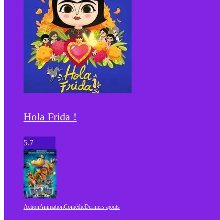
Hola Frida !
5.7
Action
Animation
Comédie
Derniers ajouts