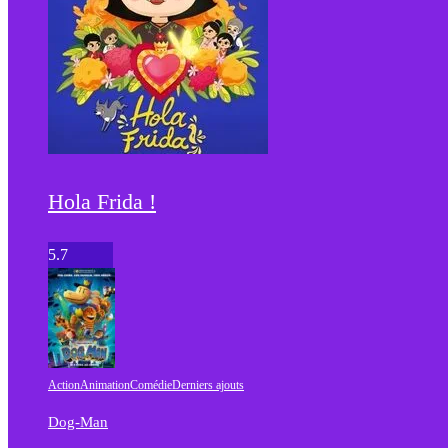
Hola Frida !
5.7
Action
Animation
Comédie
Derniers ajouts
Dog-Man