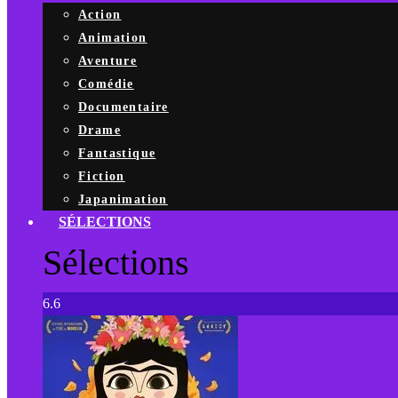
Action
Animation
Aventure
Comédie
Documentaire
Drame
Fantastique
Fiction
Japanimation
SÉLECTIONS
Sélections
6.6